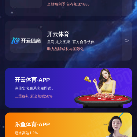
在法治建设方面，《医疗保障基金使用监督管理条例》等两部行政法规
等措施累计追回基金1045亿元，基金安全网持续织密。
在科技赋能方面，统一医保信息平台建成，医保码、移动支付全面应用，跨
在协同发展上，国家医保药品目录统一至3159种，药品耗材集采常
在回应医保基金监管挑战时，黄华波称，国家医保局通过“强监管、筑防
主体、全区域覆盖；构建“异常住院”等大数据分析模型，通过智能监
关于长期护理保险试点进展，李滔介绍，试点范围从15城扩至49城，
料和医疗护理服务，基金分担约70%费用，“十四五”期间惠及超200
与此同时，试点还拉动社会资本投入超500亿元，定点服务机构达88
章轲强调，今年是“十四五”收官之年，医保系统将加快落实规划任务