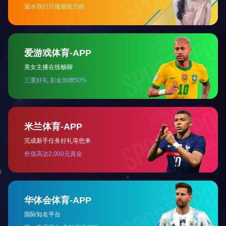
上一篇：
基本公共卫生服务人均财政补助标准提至99元
下一篇：
相关新闻
2018-06-21
关于网购菲得欣的通告...
相关产品
妇康
小儿腹泻贴
小儿咳喘保健贴
中国·开云