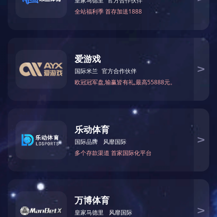
国家医保局：“十四五
来源
【来源：新华网】
7月24日，国家医疗保障局局长章轲在国务院新闻办新闻发布会上表
技赋能、协同发展五大领域取得显著成效，为“十五五”规划实施奠定
章轲介绍，“十四五”期间基本医疗保险参保率稳定在95%左右，202
0%和70%左右，职工医保门诊共济保障和普通门诊统筹机制全面建立