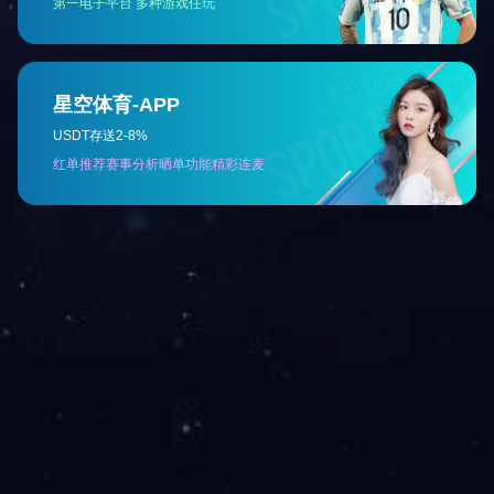
网站首页
公司简介
产品中心
公司新闻
网站地图
版权所有 Cop
咨询热线：03
网址：/
豫ICP备20
XINGKONG.COM
|
|
|
|
|
|
|
|
华体会官方网页版
江南平台
中国·开云
|
中国·开云
开云网
华体会体育
开云足球
c7网页版